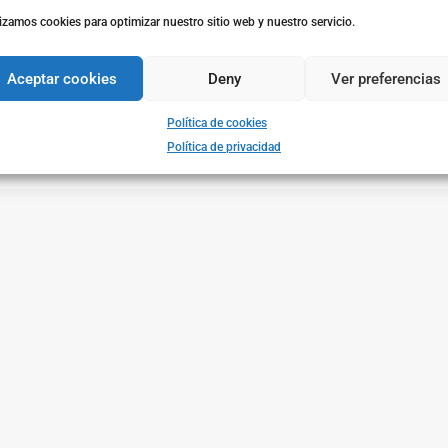
|
Tècnicas
lizamos cookies para optimizar nuestro sitio web y nuestro servicio.
ici físic pots fer❓ L’embaràs és un estat fisiològic on el cos de la dona
✅ Sistema Cardiovascular ✅ Aparell Urinari ✅ Tracte gastrointestinal
Aceptar cookies
Deny
Ver preferencias
Política de cookies
Política de privacidad