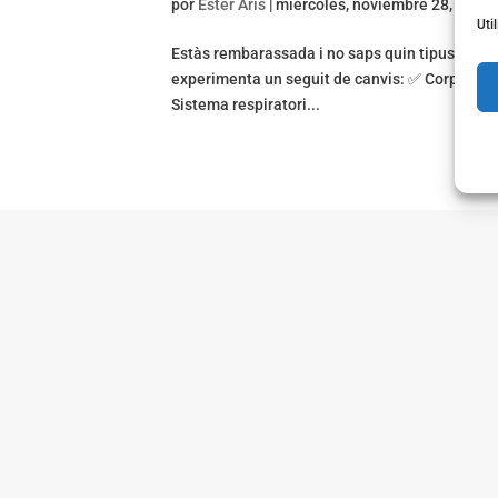
por
Ester Arís
|
miércoles, noviembre 28, 2018
Uti
Estàs rembarassada i no saps quin tipus d’exerc
experimenta un seguit de canvis: ✅ Corporals 
Sistema respiratori...