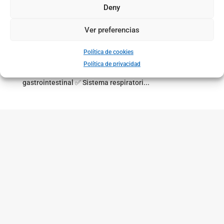
Per què fer exercici durant l’embaràs?
Deny
por
Ester Arís
|
miércoles, noviembre 28, 2018
|
Tècnicas
Ver preferencias
Estàs rembarassada i no saps quin tipus d’exercici físic
pots fer❓ L’embaràs és un estat fisiològic on el cos de la
Política de cookies
dona experimenta un seguit de canvis: ✅ Corporals ✅
Política de privacidad
Sistema Cardiovascular ✅ Aparell Urinari ✅ Tracte
gastrointestinal ✅ Sistema respiratori...