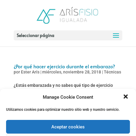
Seleccionar página
¿Por qué hacer ejercicio durante el embarazo?
por
Ester Arís
|
miércoles, noviembre 28, 2018
|
Técnicas
¿Estás embarazada y no sabes qué tipo de ejercicio
físico puedes hacer❓ El embarazo es un estado
Manage Cookie Consent
fisiológico donde el cuerpo de la mujer experimenta una
serie de cambios: ✅ Corporales ✅ Sistema
Utilizamos cookies para optimizar nuestro sitio web y nuestro servicio.
Cardiovascular ✅ Aparato Urinario ✅ Tracto
Gastrointestinal ✅ Sistema...
Aceptar cookies