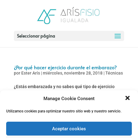
Seleccionar página
¿Por qué hacer ejercicio durante el embarazo?
por
Ester Arís
|
miércoles, noviembre 28, 2018
|
Técnicas
¿Estás embarazada y no sabes qué tipo de ejercicio
físico puedes hacer❓ El embarazo es un estado
Manage Cookie Consent
fisiológico donde el cuerpo de la mujer experimenta una
serie de cambios: ✅ Corporales ✅ Sistema
Utilizamos cookies para optimizar nuestro sitio web y nuestro servicio.
Cardiovascular ✅ Aparato Urinario ✅ Tracto
Gastrointestinal ✅ Sistema...
Aceptar cookies